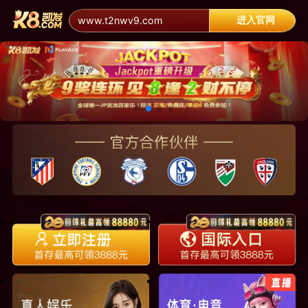
进入官网
www.t2nwv9.com